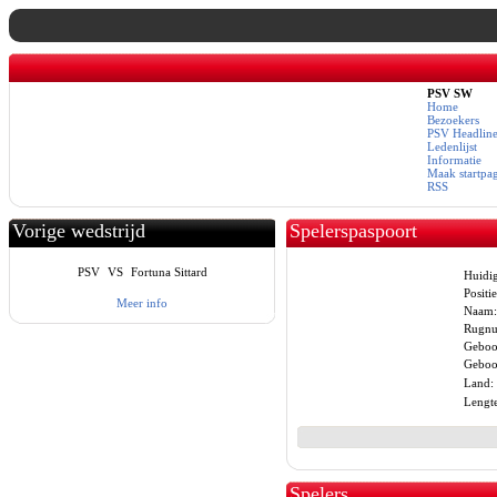
PSV SW
Home
Bezoekers
PSV Headline
Ledenlijst
Informatie
Maak startpa
RSS
Vorige wedstrijd
Spelerspaspoort
PSV
VS
Fortuna Sittard
Huidig
Positie
Meer info
Naam:
Rugn
Geboo
Geboor
Land:
Lengte
Spelers