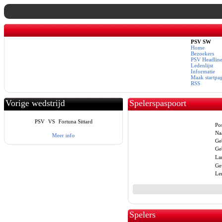
PSV SW
Home
Bezoekers
PSV Headline
Ledenlijst
Informatie
Maak startpa
RSS
Vorige wedstrijd
Spelerspaspoort
PSV
VS
Fortuna Sittard
Pos
Na
Meer info
Ge
Ge
La
Ge
Le
Spelers