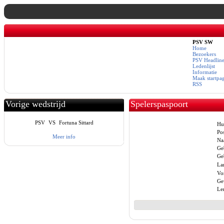
PSV SW
Home
Bezoekers
PSV Headline
Ledenlijst
Informatie
Maak startpa
RSS
Vorige wedstrijd
Spelerspaspoort
PSV
VS
Fortuna Sittard
Hu
Pos
Meer info
Na
Ge
Ge
La
Vo
Ge
Le