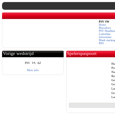
PSV SW
Home
Bezoekers
PSV Headline
Ledenlijst
Informatie
Maak startpa
RSS
Vorige wedstrijd
Spelerspaspoort
PSV
VS
AZ
Hu
Pos
Meer info
Na
Ru
Ge
Geb
La
Ge
Le