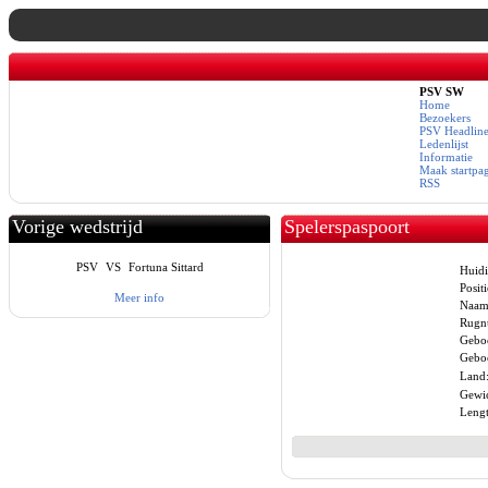
PSV SW
Home
Bezoekers
PSV Headline
Ledenlijst
Informatie
Maak startpa
RSS
Vorige wedstrijd
Spelerspaspoort
PSV
VS
Fortuna Sittard
Huidi
Positi
Meer info
Naam
Rugn
Gebo
Geboo
Land
Gewic
Lengt