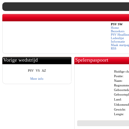
PSV SW
Home
Bezoekers
PSV Headline
Ledenlijst
Informatie
Maak startpa
RSS
Vorige wedstrijd
Spelerspaspoort
PSV
VS
AZ
Huidige cl
Positie:
Meer info
Naam:
Rugnumme
Geboorted
Geboortepl
Land:
Uitkomend
Gewicht:
Lengte: