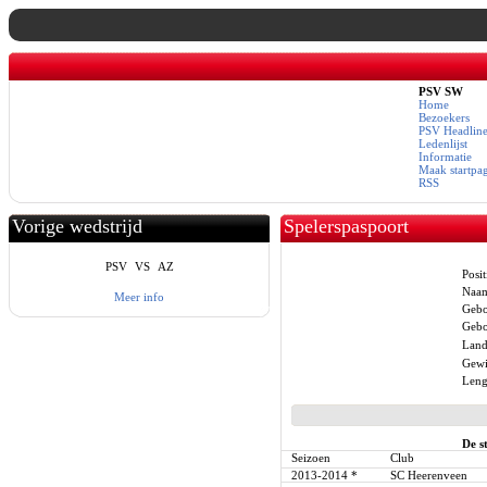
PSV SW
Home
Bezoekers
PSV Headline
Ledenlijst
Informatie
Maak startpa
RSS
Vorige wedstrijd
Spelerspaspoort
PSV
VS
AZ
Posit
Naa
Meer info
Gebo
Gebo
Land
Gewi
Leng
De s
Seizoen
Club
2013-2014
*
SC Heerenveen