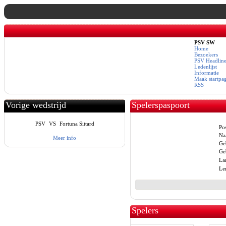
PSV SW
Home
Bezoekers
PSV Headline
Ledenlijst
Informatie
Maak startpa
RSS
Vorige wedstrijd
Spelerspaspoort
PSV
VS
Fortuna Sittard
Pos
Na
Meer info
Ge
Ge
La
Le
Spelers