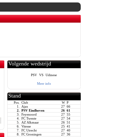
Volgende wedstrijd
PSV
VS
Udinese
Meer info
Stand
Pos.
Club
W
P
1.
Ajax
27
66
2.
PSV Eindhoven
26
61
3.
Feyenoord
27
55
4.
FC Twente
27
54
5.
AZ Alkmaar
26
51
6.
Vitesse
25
41
7.
FC Utrecht
27
40
8.
FC Groningen
27
36