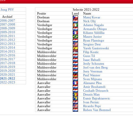
Jong PSV
Selectie 2021-2022
Positie
Land
Naam
Archief
Doelman
Matej Kovar
2006-2007
Doelman
Nick Olij
2007-2008
Verdediger
Adamo Nagalo
2008-2009
Verdediger
Armando Obispo
2009-2010
Verdediger
Kiliann Sildillia
2010-2011
Verdediger
Mauro Junior
2011-2012
Verdediger
Ryan Flamingo
2012-2013
Verdediger
Sergino Dest
2013-2014
Verdediger
Yarek Gasiorowski
2014-2015
Middenvelder
Filip Kostic
2015-2016
Middenvelder
Guus Til
2016-2017
Middenvelder
Isaac Babadi
2017-2018
Middenvelder
Jerdy Schouten
2018-2019
Middenvelder
Joel van den Berg
2019-2020
Middenvelder
Joey Veerman
2020-2021
Middenvelder
Paul Wanner
2021-2022
Middenvelder
Sven Mijnans
2022-2023
Aanvaller
Alassane Plea
Aanvaller
Amir Bouhamdi
Aanvaller
Couhaib Driouech
Aanvaller
Dennis Man
Aanvaller
Esmir Bajraktarevic
Aanvaller
Ivan Perisic
Aanvaller
Ricardo Pepi
Aanvaller
Ruben Van Bommel