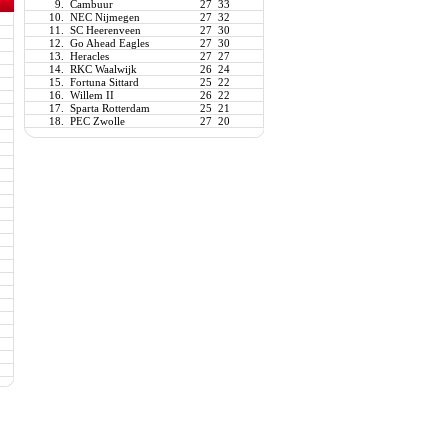
9.
Cambuur
27
33
10.
NEC Nijmegen
27
32
11.
SC Heerenveen
27
30
12.
Go Ahead Eagles
27
30
13.
Heracles
27
27
14.
RKC Waalwijk
26
24
15.
Fortuna Sittard
25
22
16.
Willem II
26
22
17.
Sparta Rotterdam
25
21
18.
PEC Zwolle
27
20