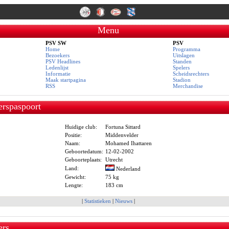
Menu
PSV SW
PSV
Home
Programma
Bezoekers
Uitslagen
PSV Headlines
Standen
Ledenlijst
Spelers
Informatie
Scheidsrechters
Maak startpagina
Stadion
RSS
Merchandise
erspaspoort
Huidige club:
Fortuna Sittard
Positie:
Middenvelder
Naam:
Mohamed Ihattaren
Geboortedatum:
12-02-2002
Geboorteplaats:
Utrecht
Land:
Nederland
Gewicht:
75 kg
Lengte:
183 cm
|
Statistieken
|
Nieuws
|
ers