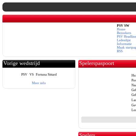
PSV SW
Home
Bezoekers
PSV Headline
Ledenlijst
Informatie
Maak startpa
RSS
Vorige wedstrijd
Spelerspaspoort
PSV
VS
Fortuna Sittard
Hui
Pos
Meer info
Na
Ge
Geb
La
Gew
Len
Spelers