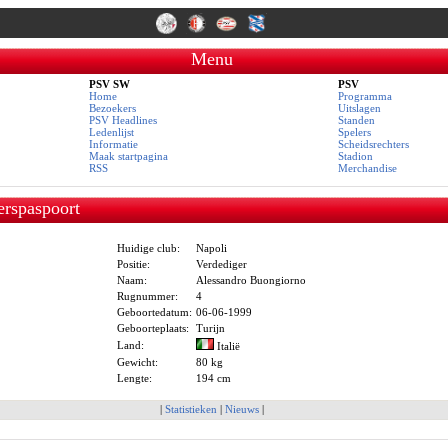
Menu
PSV SW
PSV
Home
Programma
Bezoekers
Uitslagen
PSV Headlines
Standen
Ledenlijst
Spelers
Informatie
Scheidsrechters
Maak startpagina
Stadion
RSS
Merchandise
erspaspoort
Huidige club:
Napoli
Positie:
Verdediger
Naam:
Alessandro Buongiorno
Rugnummer:
4
Geboortedatum:
06-06-1999
Geboorteplaats:
Turijn
Land:
Italië
Gewicht:
80 kg
Lengte:
194 cm
|
Statistieken
|
Nieuws
|