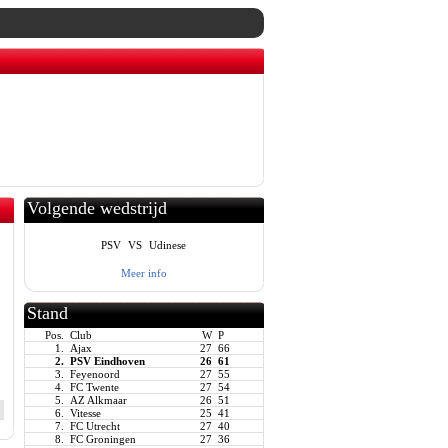
Volgende wedstrijd
PSV
VS
Udinese
Meer info
Stand
Pos.
Club
W
P
1.
Ajax
27
66
2.
PSV Eindhoven
26
61
3.
Feyenoord
27
55
4.
FC Twente
27
54
5.
AZ Alkmaar
26
51
6.
Vitesse
25
41
7.
FC Utrecht
27
40
8.
FC Groningen
27
36