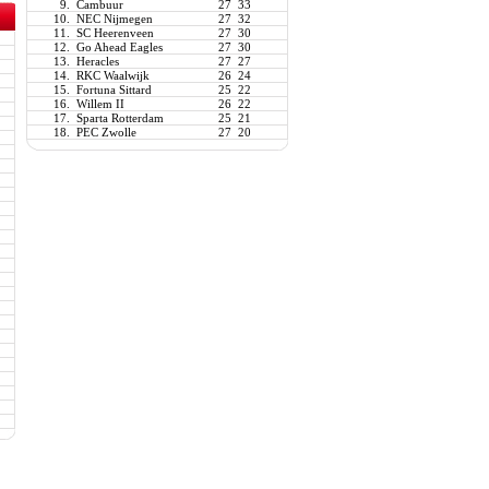
9.
Cambuur
27
33
10.
NEC Nijmegen
27
32
11.
SC Heerenveen
27
30
12.
Go Ahead Eagles
27
30
13.
Heracles
27
27
14.
RKC Waalwijk
26
24
15.
Fortuna Sittard
25
22
16.
Willem II
26
22
17.
Sparta Rotterdam
25
21
18.
PEC Zwolle
27
20