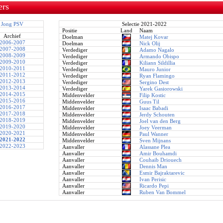
ers
Jong PSV
Selectie 2021-2022
Positie
Land
Naam
Archief
Doelman
Matej Kovar
2006-2007
Doelman
Nick Olij
2007-2008
Verdediger
Adamo Nagalo
2008-2009
Verdediger
Armando Obispo
2009-2010
Verdediger
Kiliann Sildillia
2010-2011
Verdediger
Mauro Junior
2011-2012
Verdediger
Ryan Flamingo
2012-2013
Verdediger
Sergino Dest
2013-2014
Verdediger
Yarek Gasiorowski
2014-2015
Middenvelder
Filip Kostic
2015-2016
Middenvelder
Guus Til
2016-2017
Middenvelder
Isaac Babadi
2017-2018
Middenvelder
Jerdy Schouten
2018-2019
Middenvelder
Joel van den Berg
2019-2020
Middenvelder
Joey Veerman
2020-2021
Middenvelder
Paul Wanner
2021-2022
Middenvelder
Sven Mijnans
2022-2023
Aanvaller
Alassane Plea
Aanvaller
Amir Bouhamdi
Aanvaller
Couhaib Driouech
Aanvaller
Dennis Man
Aanvaller
Esmir Bajraktarevic
Aanvaller
Ivan Perisic
Aanvaller
Ricardo Pepi
Aanvaller
Ruben Van Bommel