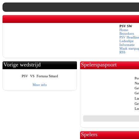
PSV SW
Home
Bezoekers
PSV Headline
Ledenlijst
Informatie
Maak startpa
RSS
Vorige wedstrijd
Spelerspaspoort
PSV
VS
Fortuna Sittard
Pos
Na
Meer info
Ge
Ge
La
Ge
Le
Spelers