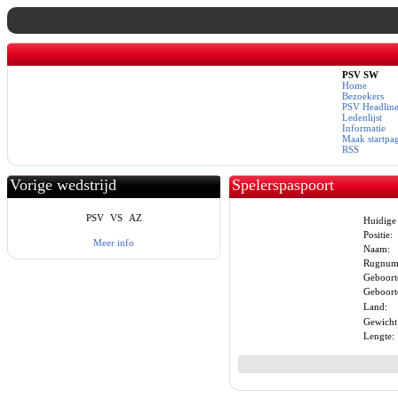
PSV SW
Home
Bezoekers
PSV Headline
Ledenlijst
Informatie
Maak startpa
RSS
Vorige wedstrijd
Spelerspaspoort
PSV
VS
AZ
Huidige 
Positie:
Meer info
Naam:
Rugnum
Geboort
Geboorte
Land:
Gewicht
Lengte: