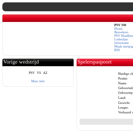
PSV SW
Home
Bezoekers
PSV Headline
Ledenlijst
Informatie
Maak startpa
RSS
Vorige wedstrijd
Spelerspaspoort
PSV
VS
AZ
Huidige cl
Positie:
Meer info
Naam:
Geboorted
Geboortepl
Land:
Gewicht:
Lengte:
Verhuurd 