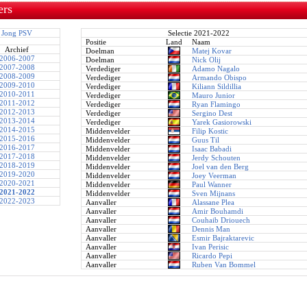
ers
Jong PSV
Selectie 2021-2022
Positie
Land
Naam
Archief
Doelman
Matej Kovar
2006-2007
Doelman
Nick Olij
2007-2008
Verdediger
Adamo Nagalo
2008-2009
Verdediger
Armando Obispo
2009-2010
Verdediger
Kiliann Sildillia
2010-2011
Verdediger
Mauro Junior
2011-2012
Verdediger
Ryan Flamingo
2012-2013
Verdediger
Sergino Dest
2013-2014
Verdediger
Yarek Gasiorowski
2014-2015
Middenvelder
Filip Kostic
2015-2016
Middenvelder
Guus Til
2016-2017
Middenvelder
Isaac Babadi
2017-2018
Middenvelder
Jerdy Schouten
2018-2019
Middenvelder
Joel van den Berg
2019-2020
Middenvelder
Joey Veerman
2020-2021
Middenvelder
Paul Wanner
2021-2022
Middenvelder
Sven Mijnans
2022-2023
Aanvaller
Alassane Plea
Aanvaller
Amir Bouhamdi
Aanvaller
Couhaib Driouech
Aanvaller
Dennis Man
Aanvaller
Esmir Bajraktarevic
Aanvaller
Ivan Perisic
Aanvaller
Ricardo Pepi
Aanvaller
Ruben Van Bommel