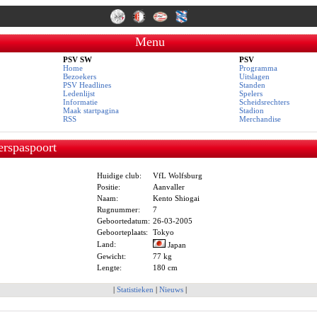
Menu
PSV SW
PSV
Home
Programma
Bezoekers
Uitslagen
PSV Headlines
Standen
Ledenlijst
Spelers
Informatie
Scheidsrechters
Maak startpagina
Stadion
RSS
Merchandise
erspaspoort
Huidige club:
VfL Wolfsburg
Positie:
Aanvaller
Naam:
Kento Shiogai
Rugnummer:
7
Geboortedatum:
26-03-2005
Geboorteplaats:
Tokyo
Land:
Japan
Gewicht:
77 kg
Lengte:
180 cm
|
Statistieken
|
Nieuws
|