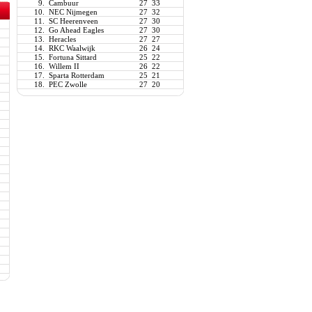
9.
Cambuur
27
33
10.
NEC Nijmegen
27
32
11.
SC Heerenveen
27
30
12.
Go Ahead Eagles
27
30
13.
Heracles
27
27
14.
RKC Waalwijk
26
24
15.
Fortuna Sittard
25
22
16.
Willem II
26
22
17.
Sparta Rotterdam
25
21
18.
PEC Zwolle
27
20