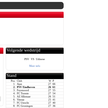
Volgende wedstrijd
PSV
VS
Udinese
Meer info
Stand
Pos.
Club
W
P
1.
Ajax
27
66
2.
PSV Eindhoven
26
61
3.
Feyenoord
27
55
4.
FC Twente
27
54
5.
AZ Alkmaar
26
51
6.
Vitesse
25
41
7.
FC Utrecht
27
40
8.
FC Groningen
27
36