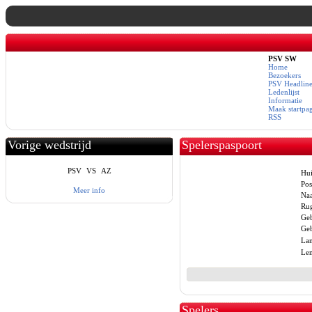
PSV SW
Home
Bezoekers
PSV Headline
Ledenlijst
Informatie
Maak startpa
RSS
Vorige wedstrijd
Spelerspaspoort
PSV
VS
AZ
Hui
Posi
Meer info
Na
Ru
Geb
Geb
Lan
Len
Spelers