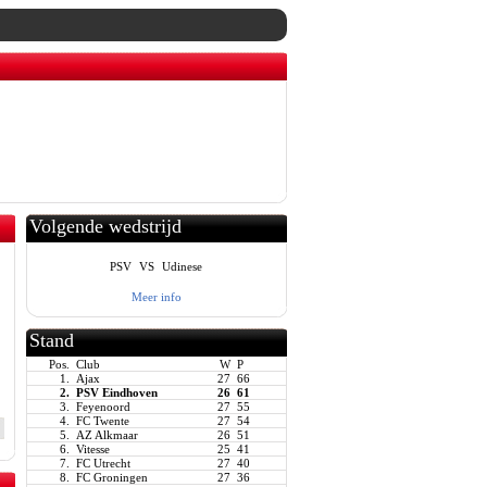
Volgende wedstrijd
PSV
VS
Udinese
Meer info
Stand
Pos.
Club
W
P
1.
Ajax
27
66
2.
PSV Eindhoven
26
61
3.
Feyenoord
27
55
4.
FC Twente
27
54
5.
AZ Alkmaar
26
51
6.
Vitesse
25
41
7.
FC Utrecht
27
40
8.
FC Groningen
27
36