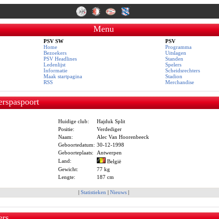
Menu
PSV SW
PSV
Home
Programma
Bezoekers
Uitslagen
PSV Headlines
Standen
Ledenlijst
Spelers
Informatie
Scheidsrechters
Maak startpagina
Stadion
RSS
Merchandise
erspaspoort
Huidige club:
Hajduk Split
Positie:
Verdediger
Naam:
Alec Van Hoorenbeeck
Geboortedatum:
30-12-1998
Geboorteplaats:
Antwerpen
Land:
België
Gewicht:
77 kg
Lengte:
187 cm
|
Statistieken
|
Nieuws
|
ers