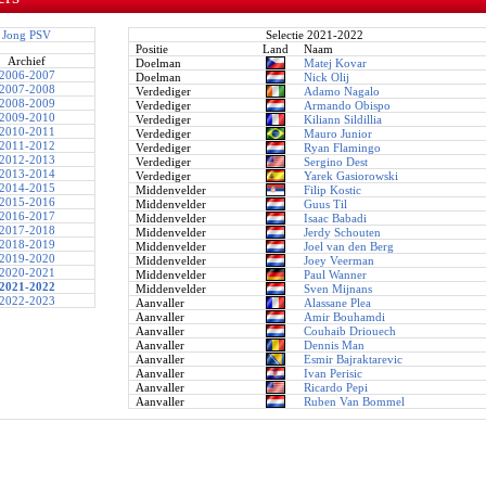
Jong PSV
Selectie 2021-2022
Positie
Land
Naam
Archief
Doelman
Matej Kovar
2006-2007
Doelman
Nick Olij
2007-2008
Verdediger
Adamo Nagalo
2008-2009
Verdediger
Armando Obispo
2009-2010
Verdediger
Kiliann Sildillia
2010-2011
Verdediger
Mauro Junior
2011-2012
Verdediger
Ryan Flamingo
2012-2013
Verdediger
Sergino Dest
2013-2014
Verdediger
Yarek Gasiorowski
2014-2015
Middenvelder
Filip Kostic
2015-2016
Middenvelder
Guus Til
2016-2017
Middenvelder
Isaac Babadi
2017-2018
Middenvelder
Jerdy Schouten
2018-2019
Middenvelder
Joel van den Berg
2019-2020
Middenvelder
Joey Veerman
2020-2021
Middenvelder
Paul Wanner
2021-2022
Middenvelder
Sven Mijnans
2022-2023
Aanvaller
Alassane Plea
Aanvaller
Amir Bouhamdi
Aanvaller
Couhaib Driouech
Aanvaller
Dennis Man
Aanvaller
Esmir Bajraktarevic
Aanvaller
Ivan Perisic
Aanvaller
Ricardo Pepi
Aanvaller
Ruben Van Bommel