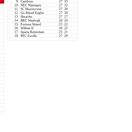
9.
Cambuur
27
33
10.
NEC Nijmegen
27
32
11.
SC Heerenveen
27
30
12.
Go Ahead Eagles
27
30
13.
Heracles
27
27
14.
RKC Waalwijk
26
24
15.
Fortuna Sittard
25
22
16.
Willem II
26
22
17.
Sparta Rotterdam
25
21
18.
PEC Zwolle
27
20