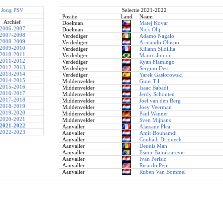
Jong PSV
Selectie 2021-2022
Positie
Land
Naam
Archief
Doelman
Matej Kovar
2006-2007
Doelman
Nick Olij
2007-2008
Verdediger
Adamo Nagalo
2008-2009
Verdediger
Armando Obispo
2009-2010
Verdediger
Kiliann Sildillia
2010-2011
Verdediger
Mauro Junior
2011-2012
Verdediger
Ryan Flamingo
2012-2013
Verdediger
Sergino Dest
2013-2014
Verdediger
Yarek Gasiorowski
2014-2015
Middenvelder
Guus Til
2015-2016
Middenvelder
Isaac Babadi
2016-2017
Middenvelder
Jerdy Schouten
2017-2018
Middenvelder
Joel van den Berg
2018-2019
Middenvelder
Joey Veerman
2019-2020
Middenvelder
Paul Wanner
2020-2021
Middenvelder
Sven Mijnans
2021-2022
Aanvaller
Alassane Plea
2022-2023
Aanvaller
Amir Bouhamdi
Aanvaller
Couhaib Driouech
Aanvaller
Dennis Man
Aanvaller
Esmir Bajraktarevic
Aanvaller
Ivan Perisic
Aanvaller
Ricardo Pepi
Aanvaller
Ruben Van Bommel