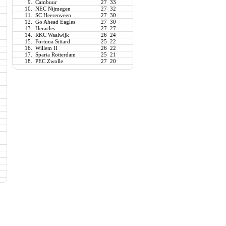
9.
Cambuur
27
33
10.
NEC Nijmegen
27
32
11.
SC Heerenveen
27
30
12.
Go Ahead Eagles
27
30
13.
Heracles
27
27
14.
RKC Waalwijk
26
24
15.
Fortuna Sittard
25
22
16.
Willem II
26
22
17.
Sparta Rotterdam
25
21
18.
PEC Zwolle
27
20