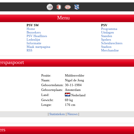
Menu
PSV SW
PSV
Home
Programma
Bezoekers
Uitslagen
PSV Headlines
Standen
Ledenlijst
Spelers
Informatie
Scheidsrechters
Maak startpagina
Stadion
RSS
Merchandise
erspaspoort
Positie:
Middenvelder
Naam:
Nigel de Jong
Geboortedatum:
30-11-1984
Geboorteplaats:
Amsterdam
Land:
Nederland
Gewicht:
69 kg
Lengte:
176 cm
|
Statistieken
|
Nieuws
|
ers