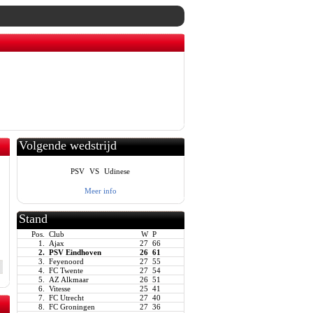
Volgende wedstrijd
PSV
VS
Udinese
Meer info
Stand
Pos.
Club
W
P
1.
Ajax
27
66
2.
PSV Eindhoven
26
61
3.
Feyenoord
27
55
4.
FC Twente
27
54
5.
AZ Alkmaar
26
51
6.
Vitesse
25
41
7.
FC Utrecht
27
40
8.
FC Groningen
27
36