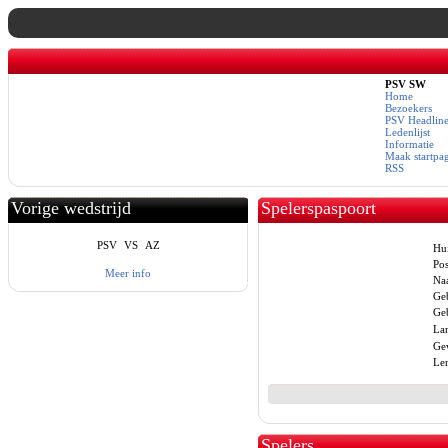
PSV SW
Home
Bezoekers
PSV Headline
Ledenlijst
Informatie
Maak startpa
RSS
Vorige wedstrijd
Spelerspaspoort
PSV
VS
AZ
Hui
Pos
Meer info
Na
Ge
Geb
La
Gew
Len
Spelers