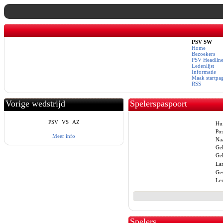
PSV SW
Home
Bezoekers
PSV Headline
Ledenlijst
Informatie
Maak startpa
RSS
Vorige wedstrijd
Spelerspaspoort
PSV
VS
AZ
Hui
Pos
Meer info
Na
Ge
Geb
La
Gew
Len
Spelers