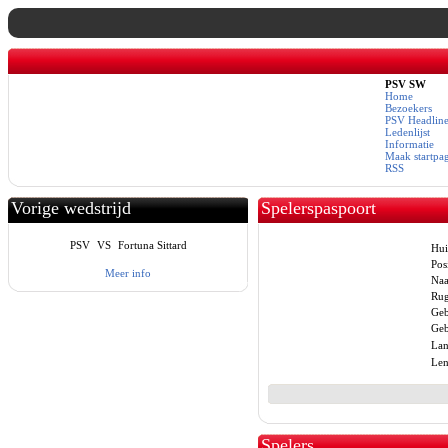
PSV SW
Home
Bezoekers
PSV Headline
Ledenlijst
Informatie
Maak startpa
RSS
Vorige wedstrijd
Spelerspaspoort
PSV
VS
Fortuna Sittard
Hui
Posi
Meer info
Na
Ru
Geb
Geb
Lan
Len
Spelers