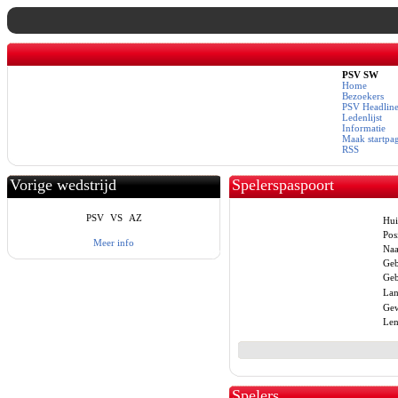
PSV SW
Home
Bezoekers
PSV Headline
Ledenlijst
Informatie
Maak startpa
RSS
Vorige wedstrijd
Spelerspaspoort
PSV
VS
AZ
Hui
Posi
Meer info
Na
Geb
Geb
Lan
Gew
Len
Spelers