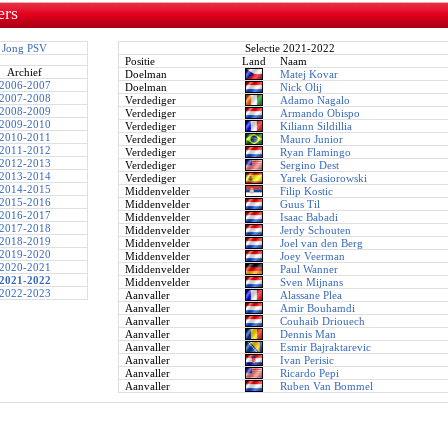
ers
Jong PSV
Selectie 2021-2022
Positie
Land
Naam
Archief
Doelman
Matej Kovar
2006-2007
Doelman
Nick Olij
2007-2008
Verdediger
Adamo Nagalo
2008-2009
Verdediger
Armando Obispo
2009-2010
Verdediger
Kiliann Sildillia
2010-2011
Verdediger
Mauro Junior
2011-2012
Verdediger
Ryan Flamingo
2012-2013
Verdediger
Sergino Dest
2013-2014
Verdediger
Yarek Gasiorowski
2014-2015
Middenvelder
Filip Kostic
2015-2016
Middenvelder
Guus Til
2016-2017
Middenvelder
Isaac Babadi
2017-2018
Middenvelder
Jerdy Schouten
2018-2019
Middenvelder
Joel van den Berg
2019-2020
Middenvelder
Joey Veerman
2020-2021
Middenvelder
Paul Wanner
2021-2022
Middenvelder
Sven Mijnans
2022-2023
Aanvaller
Alassane Plea
Aanvaller
Amir Bouhamdi
Aanvaller
Couhaib Driouech
Aanvaller
Dennis Man
Aanvaller
Esmir Bajraktarevic
Aanvaller
Ivan Perisic
Aanvaller
Ricardo Pepi
Aanvaller
Ruben Van Bommel