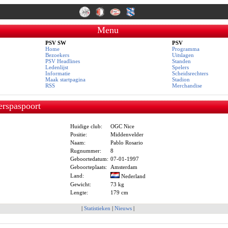
Menu
PSV SW
PSV
Home
Programma
Bezoekers
Uitslagen
PSV Headlines
Standen
Ledenlijst
Spelers
Informatie
Scheidsrechters
Maak startpagina
Stadion
RSS
Merchandise
erspaspoort
Huidige club:
OGC Nice
Positie:
Middenvelder
Naam:
Pablo Rosario
Rugnummer:
8
Geboortedatum:
07-01-1997
Geboorteplaats:
Amsterdam
Land:
Nederland
Gewicht:
73 kg
Lengte:
179 cm
|
Statistieken
|
Nieuws
|