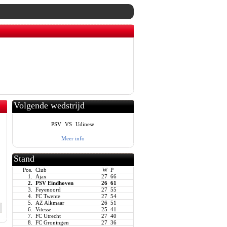
Volgende wedstrijd
PSV
VS
Udinese
Meer info
Stand
Pos.
Club
W
P
1.
Ajax
27
66
2.
PSV Eindhoven
26
61
3.
Feyenoord
27
55
4.
FC Twente
27
54
5.
AZ Alkmaar
26
51
6.
Vitesse
25
41
7.
FC Utrecht
27
40
8.
FC Groningen
27
36