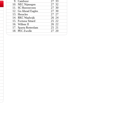
9.
Cambuur
27
33
10.
NEC Nijmegen
27
32
11.
SC Heerenveen
27
30
12.
Go Ahead Eagles
27
30
13.
Heracles
27
27
14.
RKC Waalwijk
26
24
15.
Fortuna Sittard
25
22
16.
Willem II
26
22
17.
Sparta Rotterdam
25
21
18.
PEC Zwolle
27
20