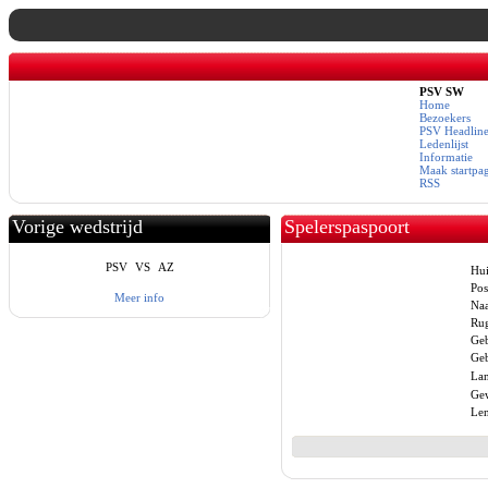
PSV SW
Home
Bezoekers
PSV Headline
Ledenlijst
Informatie
Maak startpa
RSS
Vorige wedstrijd
Spelerspaspoort
PSV
VS
AZ
Hui
Posi
Meer info
Na
Ru
Geb
Geb
Lan
Gew
Len