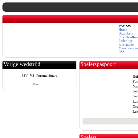
PSV SW
Home
Bezoekers
PSV Headline
Ledenlijst
Informatie
Maak startpa
RSS
Vorige wedstrijd
Spelerspaspoort
PSV
VS
Fortuna Sittard
Hui
Posi
Meer info
Na
Geb
Geb
Lan
Gew
Len
Spelers