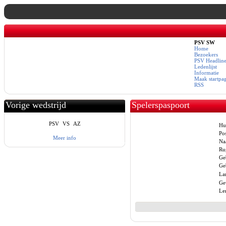
PSV SW
Home
Bezoekers
PSV Headline
Ledenlijst
Informatie
Maak startpa
RSS
Vorige wedstrijd
Spelerspaspoort
PSV
VS
AZ
Hu
Pos
Meer info
Na
Ru
Ge
Ge
La
Ge
Le