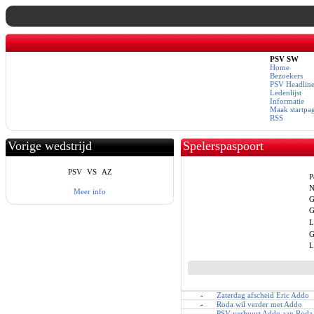
PSV SW
Home
Bezoekers
PSV Headline
Ledenlijst
Informatie
Maak startpa
RSS
Vorige wedstrijd
Spelerspaspoort
PSV
VS
AZ
P
N
Meer info
G
G
L
G
L
-
Zaterdag afscheid Eric Addo
-
Roda wil verder met Addo
-
PSV verhuurt Addo aan Roda