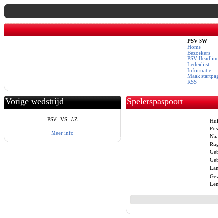
PSV SW
Home
Bezoekers
PSV Headline
Ledenlijst
Informatie
Maak startpa
RSS
Vorige wedstrijd
Spelerspaspoort
PSV
VS
AZ
Hui
Posi
Meer info
Na
Ru
Geb
Geb
Lan
Gew
Len